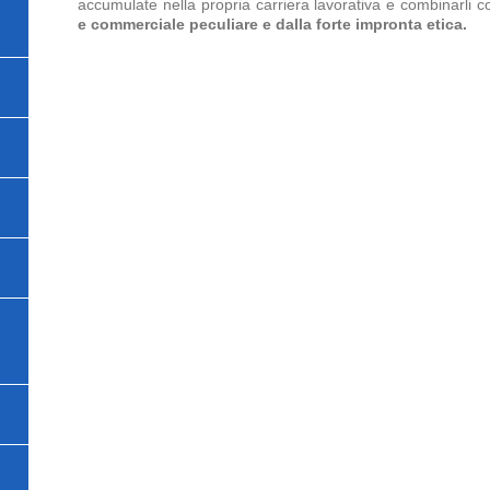
accumulate nella propria carriera lavorativa e combinarli 
e commerciale peculiare e dalla forte impronta etica.